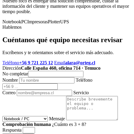
Nuestro foco es entregar una solución comprensible, cuidar la
información del cliente y mantener sus equipos operativos el mayor
tiempo posible.
Notebook
PC
Impresoras
Plotter
UPS
Hablemos
Cuéntanos qué equipo necesitas revisar
Escríbenos y te orientamos sobre el servicio más adecuado.
Teléfono
+56 9 721 225 12
Email
alara@orteg.cl
Dirección
Calle España 460, oficina 714 · Temuco
No completar
Nombre
Teléfono
Correo
Servicio
Mensaje
Comprobación humana
¿Cuánto es 3 + 8?
Respuesta